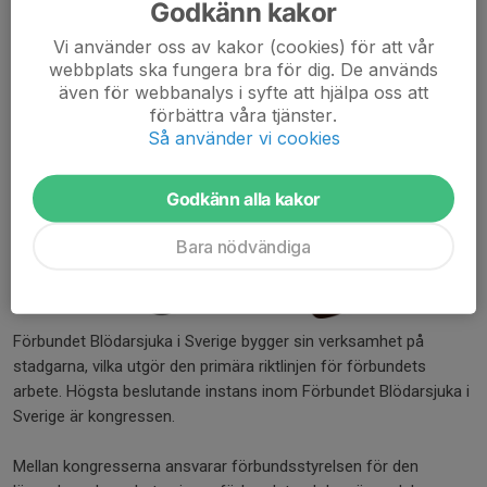
Godkänn kakor
Vi använder oss av kakor (cookies) för att vår
webbplats ska fungera bra för dig. De används
även för webbanalys i syfte att hjälpa oss att
förbättra våra tjänster.
Så använder vi cookies
Godkänn alla kakor
Bara nödvändiga
Förbundet Blödarsjuka i Sverige bygger sin verksamhet på
stadgarna, vilka utgör den primära riktlinjen för förbundets
arbete. Högsta beslutande instans inom Förbundet Blödarsjuka i
Sverige är kongressen.
Mellan kongresserna ansvarar förbundsstyrelsen för den