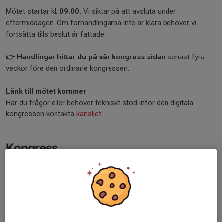
Mötet startar kl.
09.00.
Vi siktar på att avsluta under
eftermiddagen. Om förhandlingarna inte är klara behöver vi
fortsätta tills beslut är fattade.
👉 Handlingar hittar du på vår kongress sidan
senast fyra
veckor före den ordinarie kongressen.
Länk till mötet kommer
Har du frågor eller behöver tekniskt stöd inför den digitala
kongressen kontakta
kansliet
Kongress