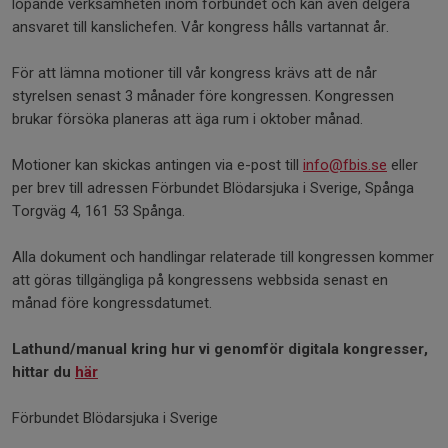
löpande verksamheten inom förbundet och kan även delgera
ansvaret till kanslichefen. Vår kongress hålls vartannat år.
För att lämna motioner till vår kongress krävs att de når
styrelsen senast 3 månader före kongressen. Kongressen
brukar försöka planeras att äga rum i oktober månad.
Motioner kan skickas antingen via e-post till
info@fbis.se
eller
per brev till adressen Förbundet Blödarsjuka i Sverige, Spånga
Torgväg 4, 161 53 Spånga.
Alla dokument och handlingar relaterade till kongressen kommer
att göras tillgängliga på kongressens webbsida senast en
månad före kongressdatumet.
Lathund/manual kring hur vi genomför digitala kongresser,
hittar du
här
Förbundet Blödarsjuka i Sverige