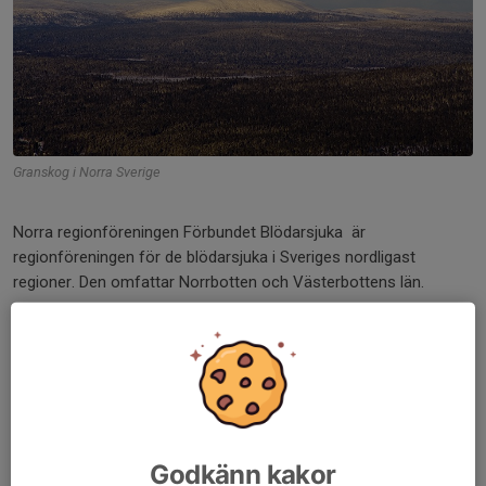
Granskog i Norra Sverige
Norra regionföreningen Förbundet Blödarsjuka är
regionföreningen för de blödarsjuka i Sveriges nordligast
regioner. Den omfattar Norrbotten och Västerbottens län.
Föreningen ger bl a bidrag till de medlemmar som deltar i
sommarläger, familjekonferens och andra aktiviteter som
riksförbundet anordnar.
Om du vill veta mer om verksamheten i regionen eller om du vill
engagera dig kan du ringa ordförande Gustaf Nilsson eller
Godkänn kakor
Kassör Mikael Öbrand.