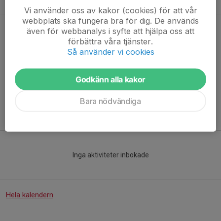
Vi använder oss av kakor (cookies) för att vår
webbplats ska fungera bra för dig. De används
Nya medlemmar i styrelsen
även för webbanalys i syfte att hjälpa oss att
förbättra våra tjänster.
31 aug 2019
0 kommentarer
Så använder vi cookies
Vi vill hälsa de nya styrelsemedlemmarna välkomna in i
styrelsen...
Godkänn alla kakor
Läs mer
Bara nödvändiga
Kommande aktiviteter
Inga aktiviteter inbokade
Hela kalendern