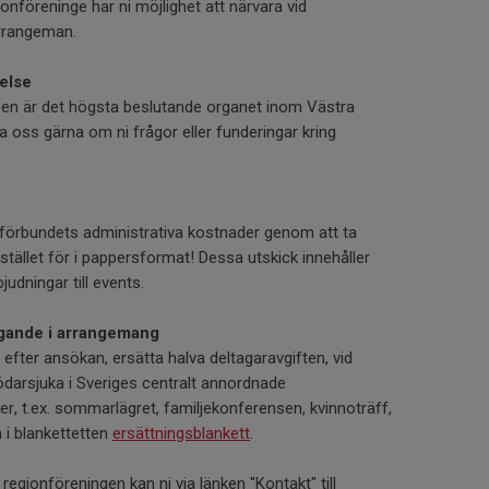
nföreninge har ni möjlighet att närvara vid
rrangeman.
else
sen är det högsta beslutande organet inom Västra
 oss gärna om ni frågor eller funderingar kring
förbundets administrativa kostnader genom att ta
istället för i pappersformat! Dessa utskick innehåller
judningar till events.
agande i arrangemang
efter ansökan, ersätta halva deltagaravgiften, vid
darsjuka i Sveriges centralt annordnade
r, t.ex. sommarlägret, familjekonferensen, kvinnoträff,
 i blankettetten
ersättningsblankett
.
regionföreningen kan ni via länken "Kontakt" till