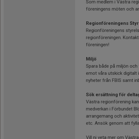
Som medlem i Västra regio
föreningens möten och a
Regionföreningens Styr
Regionföreningens styrel
regionföreningen. Kontakta
föreningen!
Miljö
Spara både på miljön och 
emot våra utskick digitalt 
nyheter från FBIS samt inb
Sök ersättning för delt
Västra regionförening kan 
medverkan i Förbundet Blö
arrangemang och aktivitete
etc. Ansök genom att fylla
Vill ni veta mer om Västra 