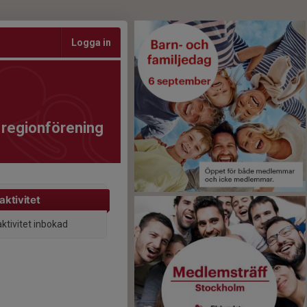
Logga in
 regionförening
aktivitet
aktivitet inbokad