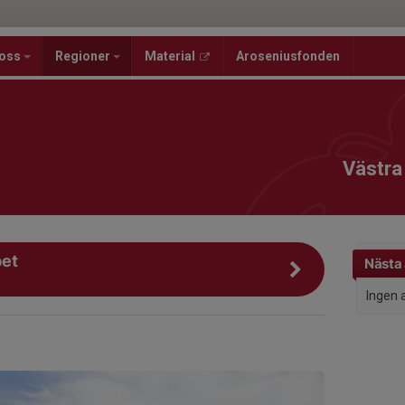
oss
Regioner
Material
Aroseniusfonden
Västra
et
Nästa 
Ingen 