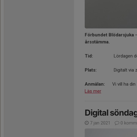
Förbundet Blödarsjuka - 
årsstämma.
Tid:
Lördagen d
Plats:
Digitalt via 
Anmälan:
Vi vill ha di
Läs mer
Digital sönda
7 jan 2021
0 komme