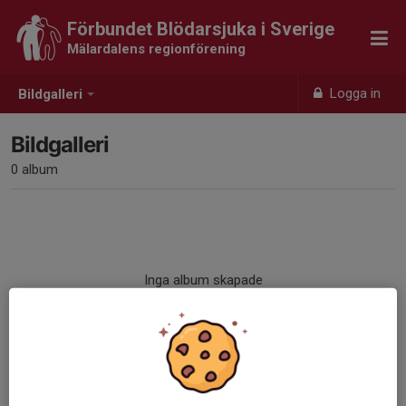
Förbundet Blödarsjuka i Sverige
Mälardalens regionförening
Logga in
Bildgalleri
Bildgalleri
0 album
Inga album skapade