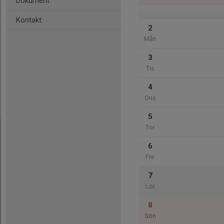
Dokument
Kontakt
2
Mån
3
Tis
4
Ons
5
Tor
6
Fre
7
Lör
8
Sön