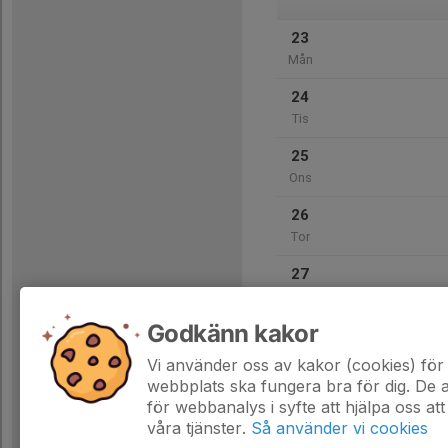
23
Mån
24
Tis
25
Ons
26
Tor
27
Fre
Godkänn kakor
28
Lör
Vi använder oss av kakor (cookies) för 
webbplats ska fungera bra för dig. De
för webbanalys i syfte att hjälpa oss att
våra tjänster.
Så använder vi cookies