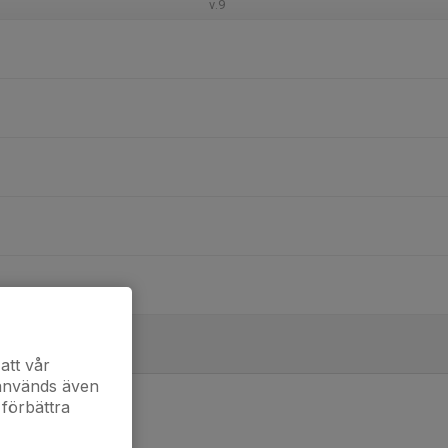
v.9
att vår
 används även
 förbättra