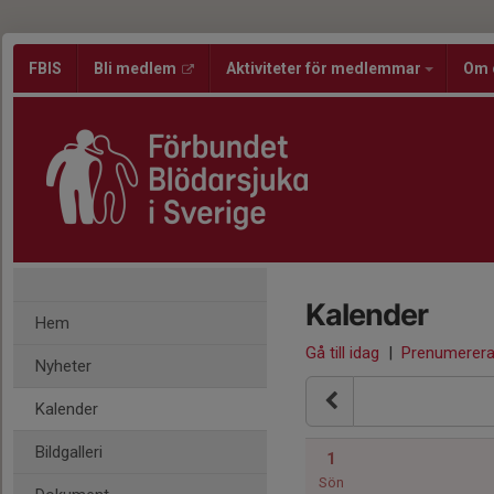
FBIS
Bli medlem
Aktiviteter för medlemmar
Om 
Kalender
Hem
Gå till idag
|
Prenumerer
Nyheter
Kalender
Bildgalleri
1
Sön