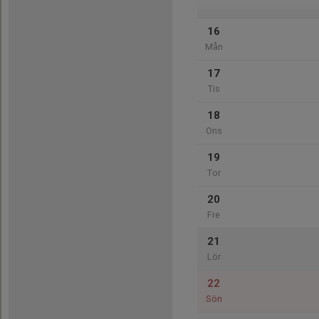
16
Mån
17
Tis
18
Ons
19
Tor
20
Fre
21
Lör
22
Sön