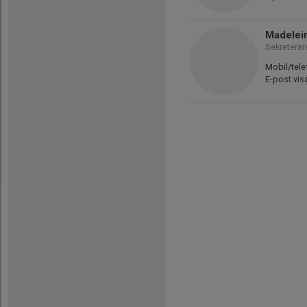
Madelei
Sekreterar
Mobil/tele
E-post vis