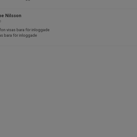
ne Nilsson
e
fon visas bara för inloggade
as bara för inloggade