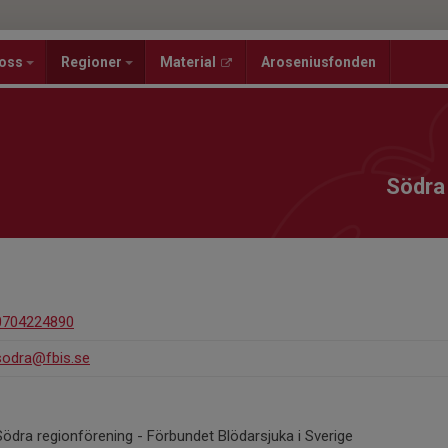
oss
Regioner
Material
Aroseniusfonden
Södra
0704224890
sodra@fbis.se
Södra regionförening - Förbundet Blödarsjuka i Sverige