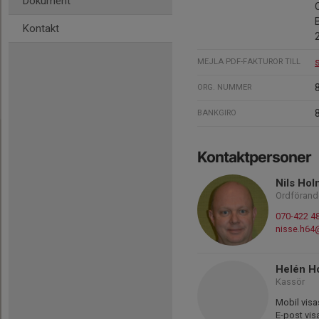
Dokument
Kontakt
MEJLA PDF-FAKTUROR TILL
ORG. NUMMER
BANKGIRO
Kontaktpersoner
Nils Hol
Ordförand
070-422 4
nisse.h64
Helén H
Kassör
Mobil visa
E-post vis