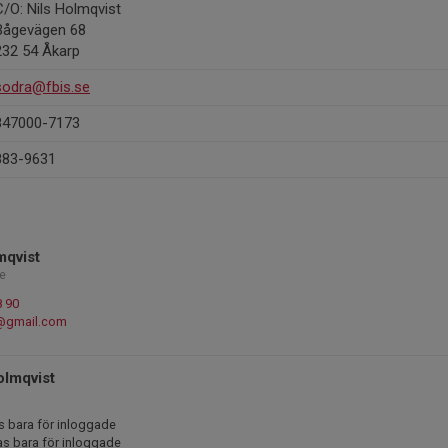
C/O: Nils Holmqvist
Bågevägen 68
232 54 Åkarp
sodra@fbis.se
847000-7173
883-9631
mqvist
e
8 90
@gmail.com
olmqvist
s bara för inloggade
as bara för inloggade