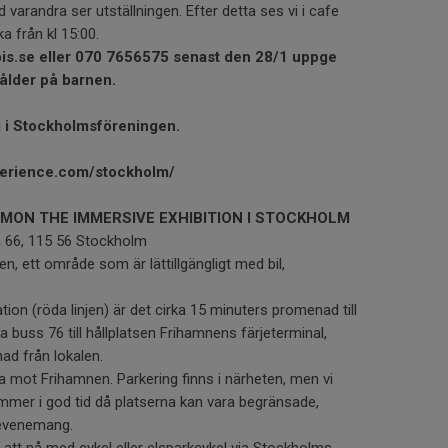
 varandra ser utställningen. Efter detta ses vi i cafe
a från kl 15:00.
bis.se eller 070 7656575 senast den 28/1 uppge
 ålder på barnen.
i i Stockholmsföreningen.
perience.com/stockholm/
ON THE IMMERSIVE EXHIBITION I STOCKHOLM
 66, 115 56 Stockholm
n, ett område som är lättillgängligt med bil,
ion (röda linjen) är det cirka 15 minuters promenad till
 buss 76 till hållplatsen Frihamnens färjeterminal,
ad från lokalen.
rna mot Frihamnen. Parkering finns i närheten, men vi
mer i god tid då platserna kan vara begränsade,
 evenemang.
 att nå med cykel eller elsparkcykel via Stockholms