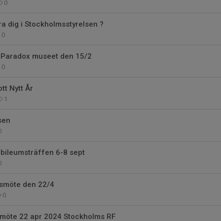
0
ra dig i Stockholmsstyrelsen ?
0
ill Paradox museet den 15/2
0
tt Nytt År
1
sen
0
ubileumsträffen 6-8 sept
0
smöte den 22/4
0
årsmöte 22 apr 2024 Stockholms RF