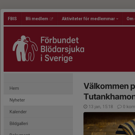
FBIS
Bli medlem
Aktiviteter för medlemmar
Om 
Välkommen på
Hem
Tutankhamon 
Nyheter
13 jan, 15:18
0 kom
Kalender
Bildgalleri