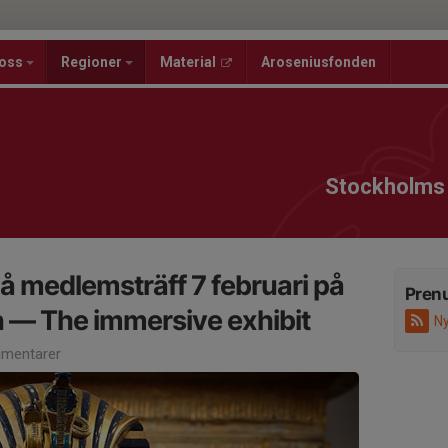
oss
Regioner
Material
Aroseniusfonden
Stockholms 
 medlemsträff 7 februari på
Pren
— The immersive exhibit
Ny
mentarer