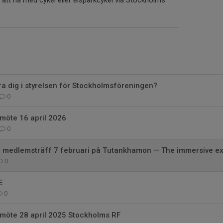
ra dig i styrelsen för Stockholmsföreningen?
0
rsmöte 16 april 2026
0
medlemsträff 7 februari på Tutankhamon — The immersive ex
0
E
0
årsmöte 28 april 2025 Stockholms RF