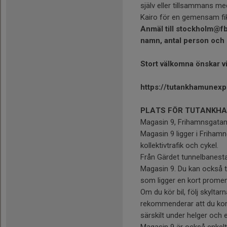
själv eller tillsammans med
Kairo för en gemensam fik
Anmäl till stockholm@f
namn, antal person och
Stort välkomna önskar v
https://tutankhamunex
PLATS FÖR TUTANKHAM
Magasin 9, Frihamnsgatan
Magasin 9 ligger i Frihamne
kollektivtrafik och cykel.
Från Gärdet tunnelbanestat
Magasin 9. Du kan också ta
som ligger en kort promen
Om du kör bil, följ skylta
rekommenderar att du kom
särskilt under helger och
Magasin 9 är också enkelt