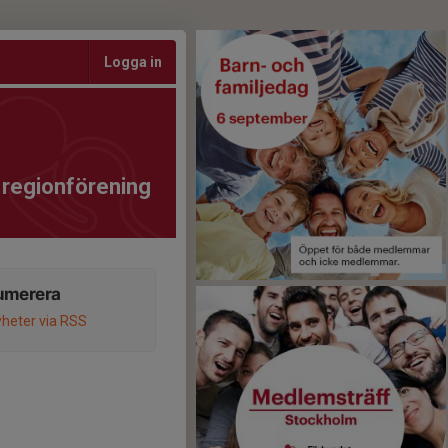
Logga in
regionförening
umerera
heter via RSS