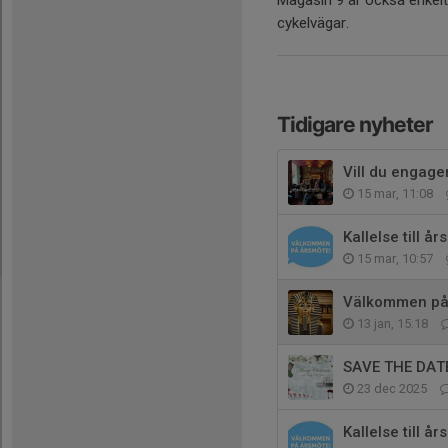
cykelvägar.
Tidigare nyheter
Vill du engage
15 mar, 11:08
Kallelse till å
15 mar, 10:57
Välkommen på 
13 jan, 15:18
SAVE THE DAT
23 dec 2025
Kallelse till 