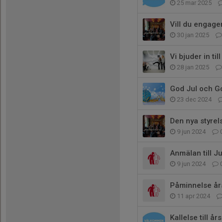
25 mar 2025
Vill du engage
30 jan 2025
Vi bjuder in t
28 jan 2025
God Jul och Go
23 dec 2024
Den nya styrel
9 jun 2024
Anmälan till J
9 jun 2024
Påminnelse år
11 apr 2024
Kallelse till 