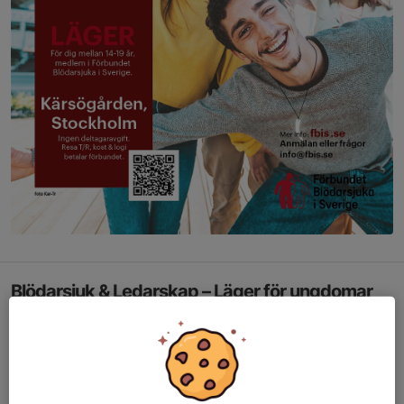
Blödarsjuk & Ledarskap – Läger för ungdomar
14–19 år
Vi bjuder in alla våra medlemmar i åldern 14–19 år till
Blödarsjuk
& Ledarskap
, ett läger som ger dig möjlighet att växa – både