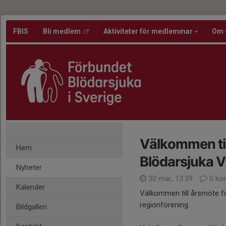
FBIS
Bli medlem
Aktiviteter för medlemmar
Om 
Välkommen til
Hem
Blödarsjuka V
Nyheter
30 mar, 13:39
0 ko
Kalender
Välkommen till årsmöte f
regionförening.
Bildgalleri