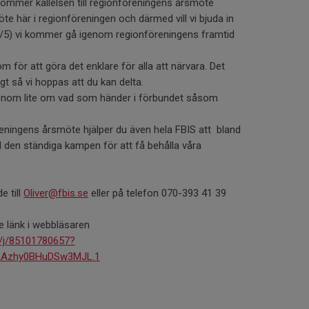
ommer kallelsen till regionföreningens årsmöte
te här i regionföreningen och därmed vill vi bjuda in
(9/5) vi kommer gå igenom regionföreningens framtid
för att göra det enklare för alla att närvara. Det
gt så vi hoppas att du kan delta.
enom lite om vad som händer i förbundet såsom
reningens årsmöte hjälper du även hela FBIS att bland
 den ständiga kampen för att få behålla våra
 till
Oliver@fbis.se
eller på telefon 070-393 41 39
e länk i webbläsaren
/j/85101780657?
Azhy0BHuDSw3MJL.1