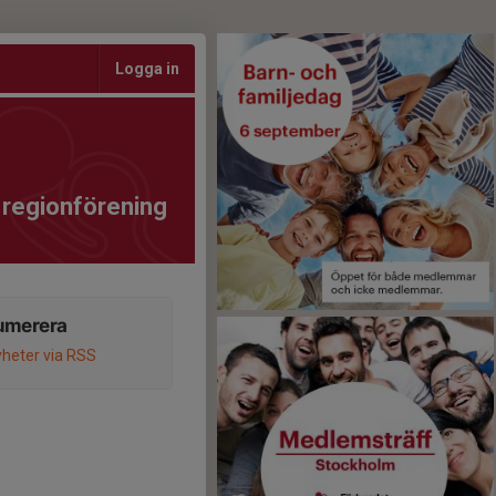
Logga in
 regionförening
umerera
heter via RSS