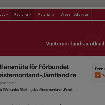
oss
Regioner
Material
Aroseniusfonden
Västernorrland-Jämtland
l årsmöte för Förbundet
Pren
ästernorrland-Jämtland re
Ny
mmentarer
ör Förbundet Blödarsjuka Västernorrland-Jämtland