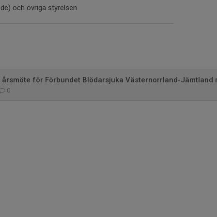
nde) och övriga styrelsen
l årsmöte för Förbundet Blödarsjuka Västernorrland-Jämtland 
0