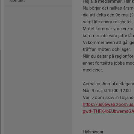
Kontakt
Hej alla medlemmar, Här k
Nu börjar det nalkas årsmö
dig att delta den 9e maj 
samt lite andra roligheter.
Mötet kommer vara vi zoom 
kommer inte vara jätte lån
Vi kommer även att gå ig
träffar, möten och läger.
När du deltar på regionfö
annat fortsätta jobba med
mediciner.
Anmälan: Anmäl deltagande
När: 9 maj kl 10.00-12.00
Var: Zoom skriv in följand
https://us06web.zoom.us
pwd=THFK4bEUbwemdGA
Hälsningar