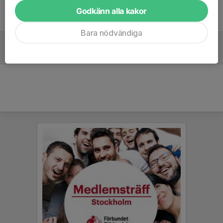
INBJUDAN TILL ÅRSMÖTE 2022
Godkänn alla kakor
19 apr 2022
0
Bara nödvändiga
Arbete med ny hemsida
16 jun 2015
0