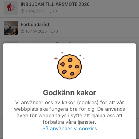
INBJUDAN TILL ÅRSMÖTE 2026
3 apr, 22:01
0
Förbundsråd
16 nov 2025
0
INBJUDAN TILL ÅRSMÖTE 2025
30 mar 2025
0
Inbjudan till årsmöte 2024
30 mar 2024
0
God Jul och Gott Nytt År
Godkänn kakor
22 dec 2023
0
Vi använder oss av kakor (cookies) för att vår
Inbjudan till årsmöte 2023
webbplats ska fungera bra för dig. De används
14 apr 2023
0
även för webbanalys i syfte att hjälpa oss att
förbättra våra tjänster.
Äntligen är det dags för en aktivitet!
Så använder vi cookies
24 okt 2022
0