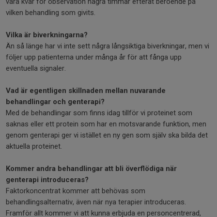
vara kvar för observation några timmar efteråt beroende på
vilken behandling som givits.
Vilka är biverkningarna?
Än så länge har vi inte sett några långsiktiga biverkningar, men vi
följer upp patienterna under många år för att fånga upp
eventuella signaler.
Vad är egentligen skillnaden mellan nuvarande
behandlingar och genterapi?
Med de behandlingar som finns idag tillför vi proteinet som
saknas eller ett protein som har en motsvarande funktion, men
genom genterapi ger vi istället en ny gen som själv ska bilda det
aktuella proteinet.
Kommer andra behandlingar att bli överflödiga när
genterapi introduceras?
Faktorkoncentrat kommer att behövas som
behandlingsalternativ, även när nya terapier introduceras.
Framför allt kommer vi att kunna erbjuda en personcentrerad,