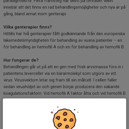
paradigmskifte. Flera framsteg har skett på området vilket
innebär att det finns en rad behandlingsmöjligheter och nya är på
gång, bland annat inom genterapi.
Vilka genterapier finns?
Hittills har två genterapier fått godkännande från den europeiska
läkemedelsmyndigheten för behandling av vuxna patienter – en
för behandling av hemofili A och en för behandling av hemofili B.
Hur fungerar de?
Behandlingen går ut på att en gen med frisk arvsmassa förs in i
patientens leverceller via en bärarmolekyl som utgörs av ett
virus. Virusvektorn letar sig fram till sin målcell. I cellen faller
sedan virushöljet av och genen börjar producera den sakande
koagulationsfaktorn. Vid hemofili A faktor åtta och vid hemofili B
faktor nio.
Vad vet man om effekterna av genterapi?
I våra studier har vi sett att behandlingen fungerar hos den
absoluta majoriteten av patienterna. Resultaten visar att blodets