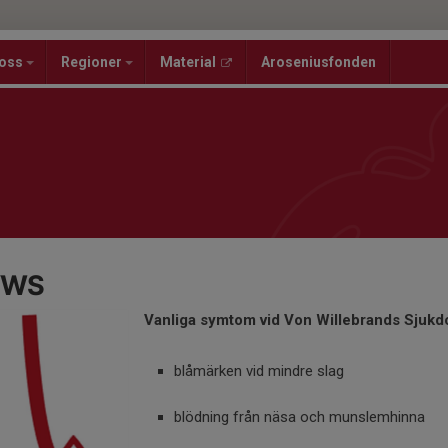
oss
Regioner
Material
Aroseniusfonden
VWS
Vanliga symtom vid Von Willebrands Sjukd
blåmärken vid mindre slag
blödning från näsa och munslemhinna