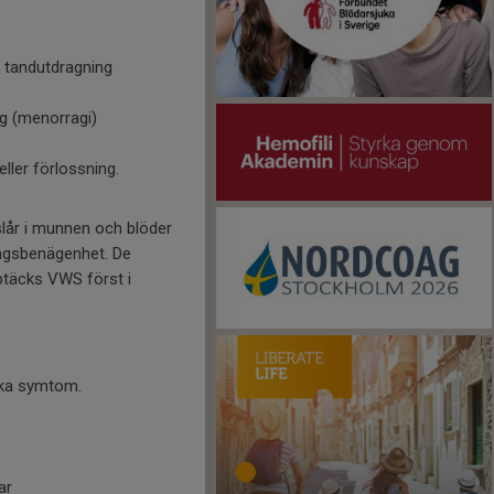
r tandutdragning
ng (menorragi)
ller förlossning.
lår i munnen och blöder
ingsbenägenhet. De
pptäcks VWS först i
ika symtom.
ar