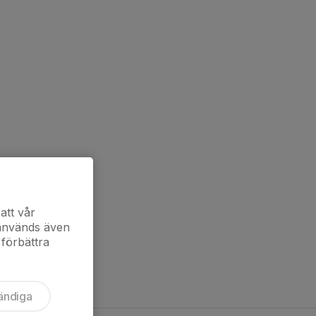
att vår
 används även
 förbättra
ändiga