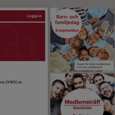
Logga in
om (VWS) är: