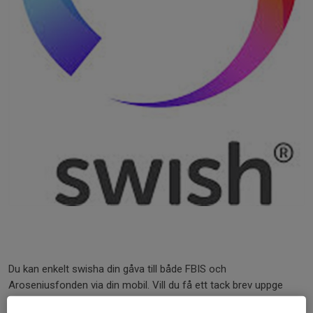
Du kan enkelt swisha din gåva till både FBIS och
Aroseniusfonden via din mobil. Vill du få ett tack brev uppge
detta i meddelanderaden.