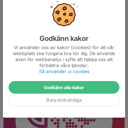
Vill du swisha till förbundet så swishar du till
123 338 21 24
VIll du swisha till Aroseniusfonden swishar du till
9019555
Godkänn kakor
Vi använder oss av kakor (cookies) för att vår
webbplats ska fungera bra för dig. De används
även för webbanalys i syfte att hjälpa oss att
förbättra våra tjänster.
Så använder vi cookies
Godkänn alla kakor
Bara nödvändiga